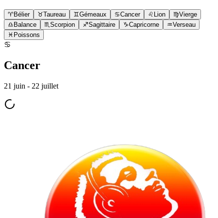
♈
Bélier
♉
Taureau
♊
Gémeaux
♋
Cancer
♌
Lion
♍
Vierge
♎
Balance
♏
Scorpion
♐
Sagittaire
♑
Capricorne
♒
Verseau
♓
Poissons
♋
Cancer
21 juin - 22 juillet