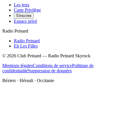
Les jeux
Carte Privilège
S'inscrire
Espace privé
Radio Peinard
Radio Peinard
Eh Les Filles
©
2026
Club Peinard — Radio Peinard Skyrock
Mentions légales
Conditions de service
Politique de
confidentialité
Suppression de données
Béziers · Hérault · Occitanie