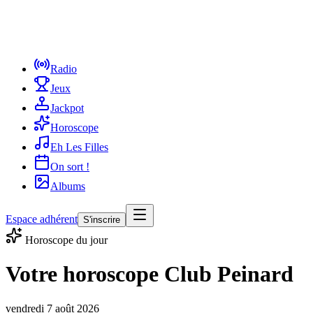
Radio
Jeux
Jackpot
Horoscope
Eh Les Filles
On sort !
Albums
Espace adhérent
S'inscrire
Horoscope du jour
Votre horoscope Club Peinard
vendredi 7 août 2026