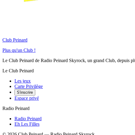
Club Peinard
Plus qu'un Club !
Le Club Peinard de Radio Peinard Skyrock, un grand Club, depuis plus 
Le Club Peinard
Les jeux
Carte Privilège
S'inscrire
Espace privé
Radio Peinard
Radio Peinard
Eh Les Filles
©
2026
Club Peinard — Radio Peinard Skyrock