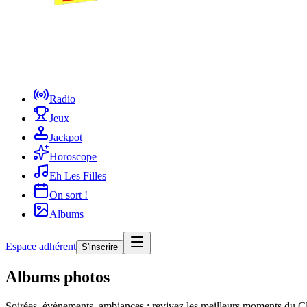
Radio
Jeux
Jackpot
Horoscope
Eh Les Filles
On sort !
Albums
Espace adhérent
S'inscrire
Albums photos
Soirées, évènements, ambiances : revivez les meilleurs moments du C