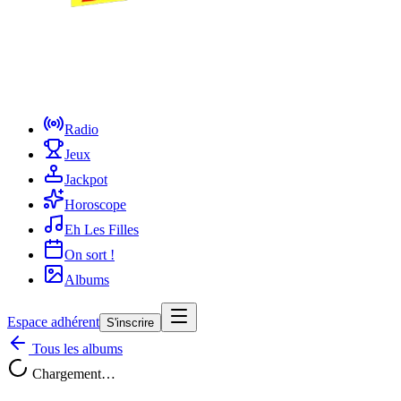
Radio
Jeux
Jackpot
Horoscope
Eh Les Filles
On sort !
Albums
Espace adhérent
S'inscrire
Tous les albums
Chargement…