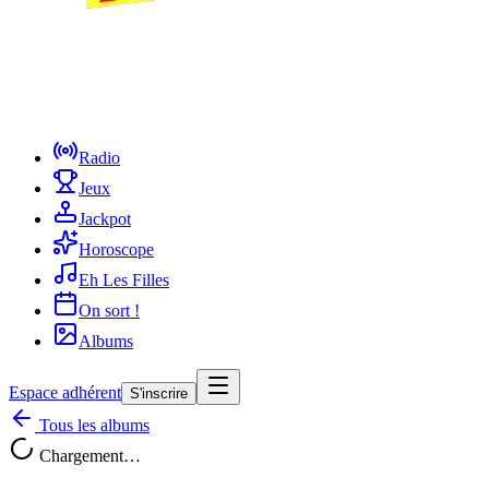
Radio
Jeux
Jackpot
Horoscope
Eh Les Filles
On sort !
Albums
Espace adhérent
S'inscrire
Tous les albums
Chargement…