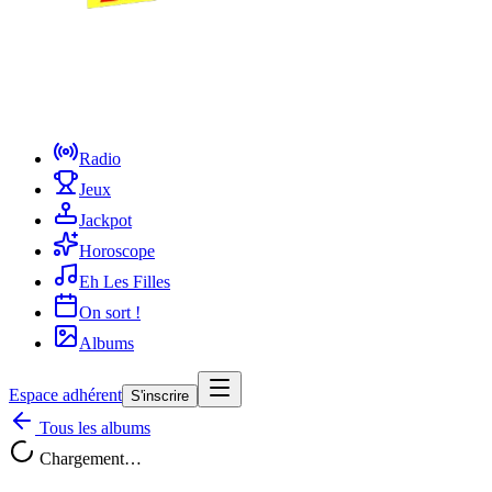
Radio
Jeux
Jackpot
Horoscope
Eh Les Filles
On sort !
Albums
Espace adhérent
S'inscrire
Tous les albums
Chargement…