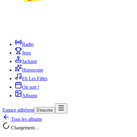
Radio
Jeux
Jackpot
Horoscope
Eh Les Filles
On sort !
Albums
Espace adhérent
S'inscrire
Tous les albums
Chargement…