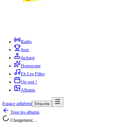
Radio
Jeux
Jackpot
Horoscope
Eh Les Filles
On sort !
Albums
Espace adhérent
S'inscrire
Tous les albums
Chargement…