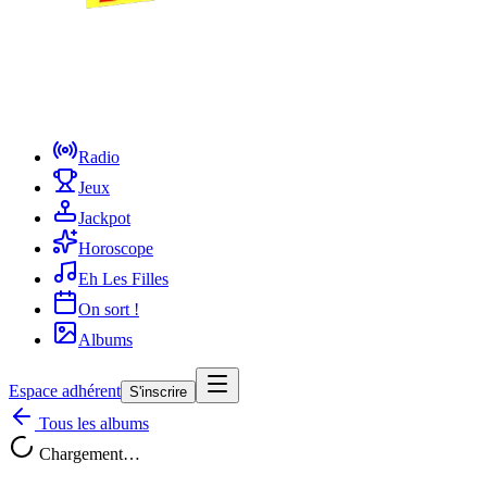
Radio
Jeux
Jackpot
Horoscope
Eh Les Filles
On sort !
Albums
Espace adhérent
S'inscrire
Tous les albums
Chargement…