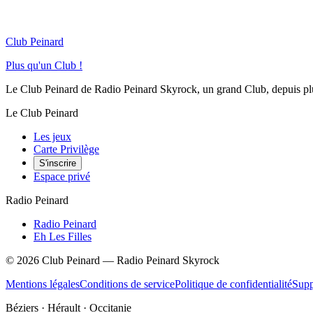
Club Peinard
Plus qu'un Club !
Le Club Peinard de Radio Peinard Skyrock, un grand Club, depuis plus 
Le Club Peinard
Les jeux
Carte Privilège
S'inscrire
Espace privé
Radio Peinard
Radio Peinard
Eh Les Filles
©
2026
Club Peinard — Radio Peinard Skyrock
Mentions légales
Conditions de service
Politique de confidentialité
Supp
Béziers · Hérault · Occitanie