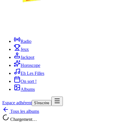
Radio
Jeux
Jackpot
Horoscope
Eh Les Filles
On sort !
Albums
Espace adhérent
S'inscrire
Tous les albums
Chargement…