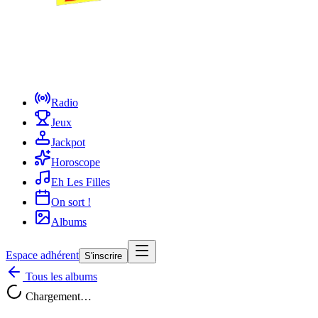
Radio
Jeux
Jackpot
Horoscope
Eh Les Filles
On sort !
Albums
Espace adhérent
S'inscrire
Tous les albums
Chargement…