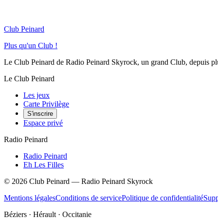
Club Peinard
Plus qu'un Club !
Le Club Peinard de Radio Peinard Skyrock, un grand Club, depuis plus 
Le Club Peinard
Les jeux
Carte Privilège
S'inscrire
Espace privé
Radio Peinard
Radio Peinard
Eh Les Filles
©
2026
Club Peinard — Radio Peinard Skyrock
Mentions légales
Conditions de service
Politique de confidentialité
Supp
Béziers · Hérault · Occitanie