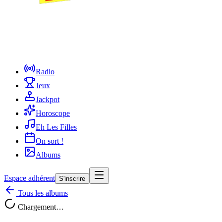
Radio
Jeux
Jackpot
Horoscope
Eh Les Filles
On sort !
Albums
Espace adhérent
S'inscrire
Tous les albums
Chargement…