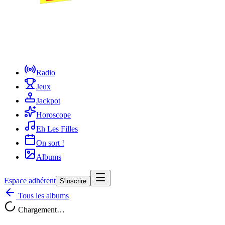
Radio
Jeux
Jackpot
Horoscope
Eh Les Filles
On sort !
Albums
Espace adhérent
S'inscrire
Tous les albums
Chargement…