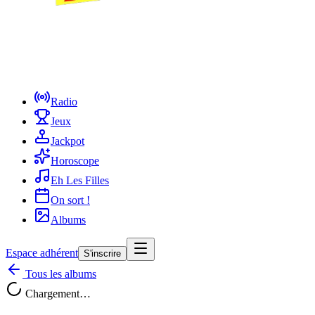
Radio
Jeux
Jackpot
Horoscope
Eh Les Filles
On sort !
Albums
Espace adhérent
S'inscrire
Tous les albums
Chargement…