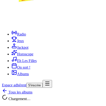
Radio
Jeux
Jackpot
Horoscope
Eh Les Filles
On sort !
Albums
Espace adhérent
S'inscrire
Tous les albums
Chargement…