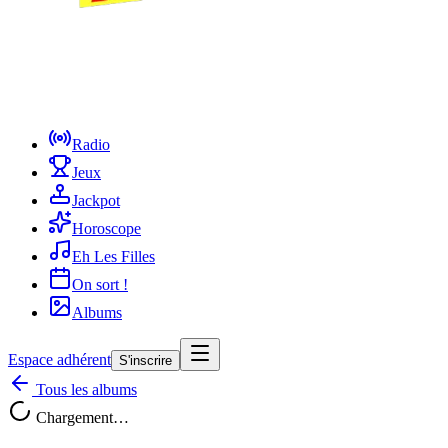
Radio
Jeux
Jackpot
Horoscope
Eh Les Filles
On sort !
Albums
Espace adhérent
S'inscrire
Tous les albums
Chargement…