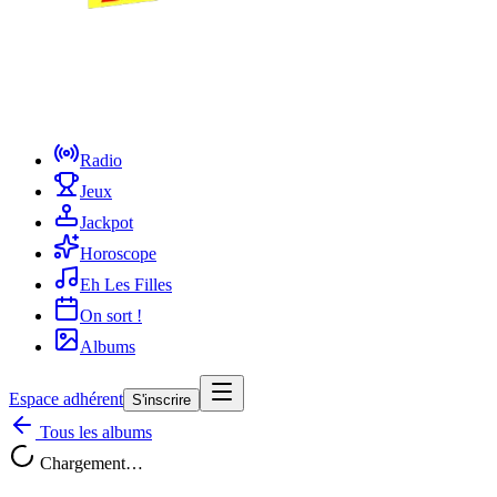
Radio
Jeux
Jackpot
Horoscope
Eh Les Filles
On sort !
Albums
Espace adhérent
S'inscrire
Tous les albums
Chargement…