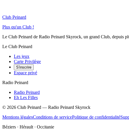
Club Peinard
Plus qu'un Club !
Le Club Peinard de Radio Peinard Skyrock, un grand Club, depuis plus 
Le Club Peinard
Les jeux
Carte Privilège
S'inscrire
Espace privé
Radio Peinard
Radio Peinard
Eh Les Filles
©
2026
Club Peinard — Radio Peinard Skyrock
Mentions légales
Conditions de service
Politique de confidentialité
Supp
Béziers · Hérault · Occitanie