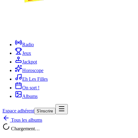
Radio
Jeux
Jackpot
Horoscope
Eh Les Filles
On sort !
Albums
Espace adhérent
S'inscrire
Tous les albums
Chargement…