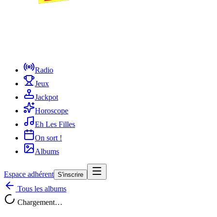
Radio
Jeux
Jackpot
Horoscope
Eh Les Filles
On sort !
Albums
Espace adhérent
S'inscrire
Tous les albums
Chargement…