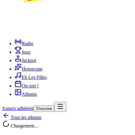
Radio
Jeux
Jackpot
Horoscope
Eh Les Filles
On sort !
Albums
Espace adhérent
S'inscrire
Tous les albums
Chargement…