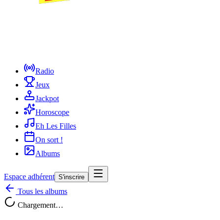
Radio
Jeux
Jackpot
Horoscope
Eh Les Filles
On sort !
Albums
Espace adhérent
S'inscrire
Tous les albums
Chargement…