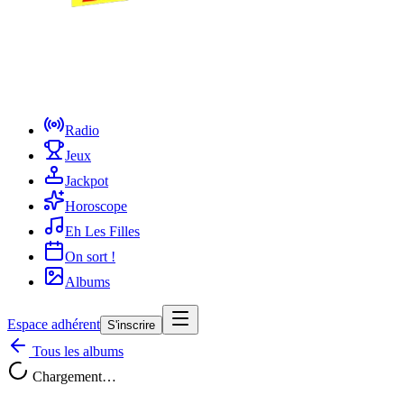
Radio
Jeux
Jackpot
Horoscope
Eh Les Filles
On sort !
Albums
Espace adhérent
S'inscrire
Tous les albums
Chargement…