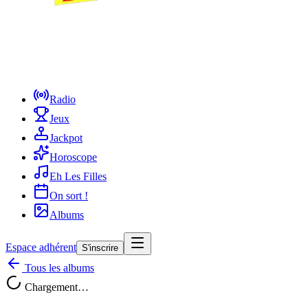
Radio
Jeux
Jackpot
Horoscope
Eh Les Filles
On sort !
Albums
Espace adhérent
S'inscrire
Tous les albums
Chargement…