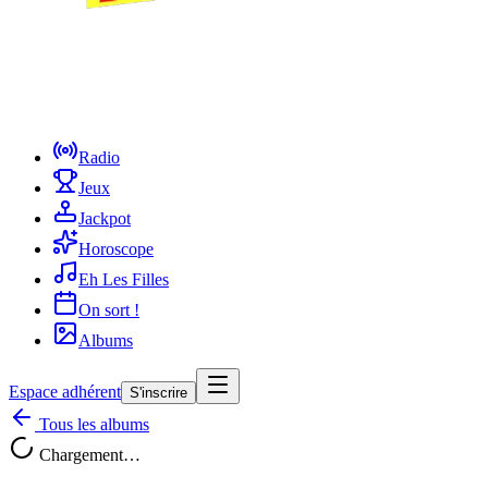
Radio
Jeux
Jackpot
Horoscope
Eh Les Filles
On sort !
Albums
Espace adhérent
S'inscrire
Tous les albums
Chargement…