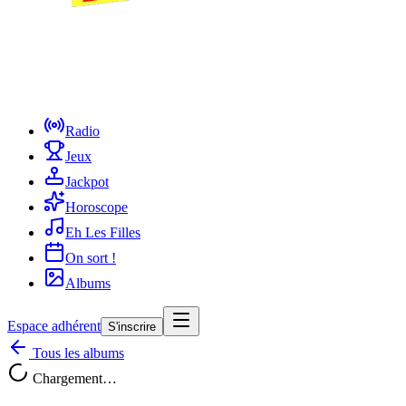
Radio
Jeux
Jackpot
Horoscope
Eh Les Filles
On sort !
Albums
Espace adhérent
S'inscrire
Tous les albums
Chargement…