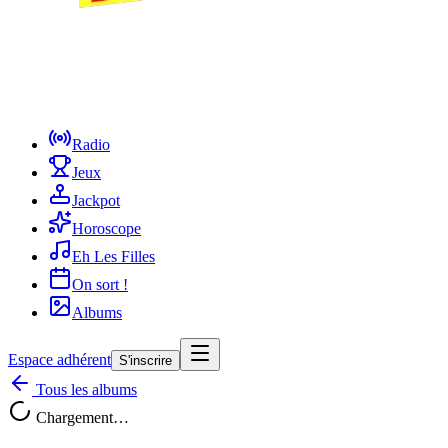
Radio
Jeux
Jackpot
Horoscope
Eh Les Filles
On sort !
Albums
Espace adhérent
S'inscrire
Tous les albums
Chargement…