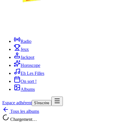
Radio
Jeux
Jackpot
Horoscope
Eh Les Filles
On sort !
Albums
Espace adhérent
S'inscrire
Tous les albums
Chargement…