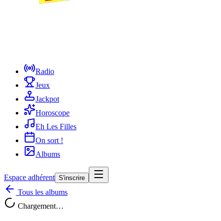
Radio
Jeux
Jackpot
Horoscope
Eh Les Filles
On sort !
Albums
Espace adhérent
S'inscrire
Tous les albums
Chargement…