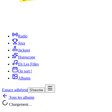
Radio
Jeux
Jackpot
Horoscope
Eh Les Filles
On sort !
Albums
Espace adhérent
S'inscrire
Tous les albums
Chargement…