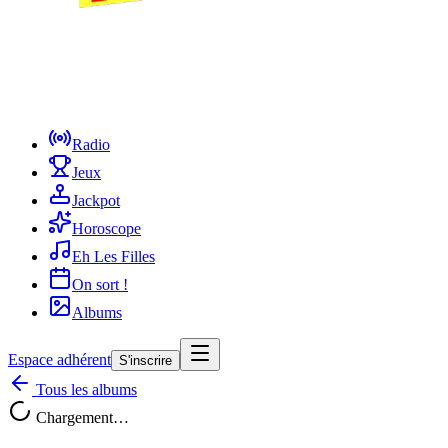
Radio
Jeux
Jackpot
Horoscope
Eh Les Filles
On sort !
Albums
Espace adhérent
S'inscrire
Tous les albums
Chargement…