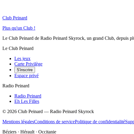
Club Peinard
Plus qu'un Club !
Le Club Peinard de Radio Peinard Skyrock, un grand Club, depuis plus 
Le Club Peinard
Les jeux
Carte Privilège
S'inscrire
Espace privé
Radio Peinard
Radio Peinard
Eh Les Filles
©
2026
Club Peinard — Radio Peinard Skyrock
Mentions légales
Conditions de service
Politique de confidentialité
Supp
Béziers · Hérault · Occitanie