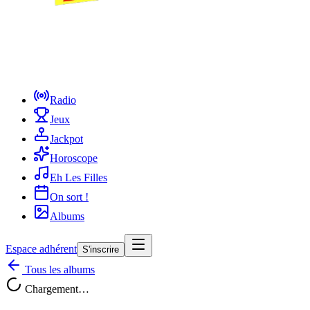
Radio
Jeux
Jackpot
Horoscope
Eh Les Filles
On sort !
Albums
Espace adhérent
S'inscrire
Tous les albums
Chargement…