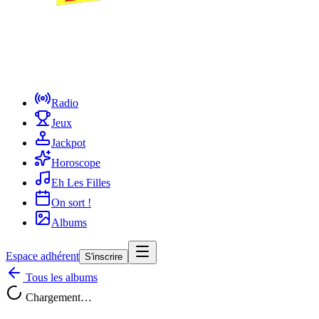
Radio
Jeux
Jackpot
Horoscope
Eh Les Filles
On sort !
Albums
Espace adhérent
S'inscrire
Tous les albums
Chargement…