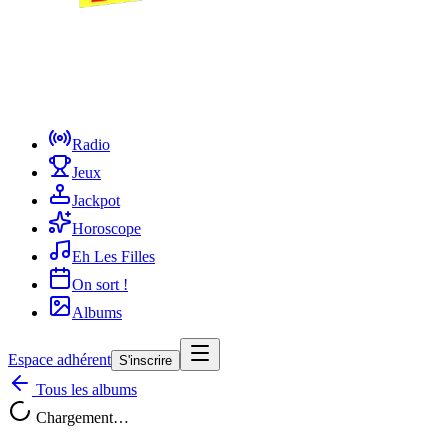
Radio
Jeux
Jackpot
Horoscope
Eh Les Filles
On sort !
Albums
Espace adhérent
S'inscrire
Tous les albums
Chargement…