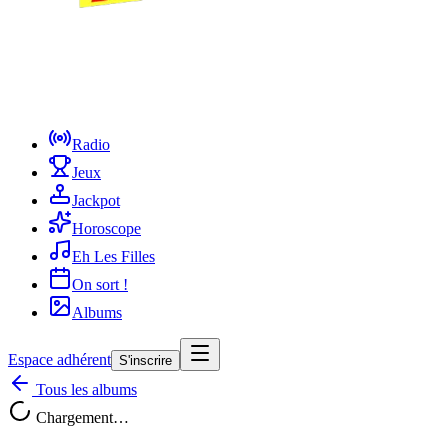
Radio
Jeux
Jackpot
Horoscope
Eh Les Filles
On sort !
Albums
Espace adhérent
S'inscrire
Tous les albums
Chargement…