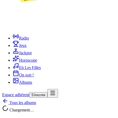
Radio
Jeux
Jackpot
Horoscope
Eh Les Filles
On sort !
Albums
Espace adhérent
S'inscrire
Tous les albums
Chargement…