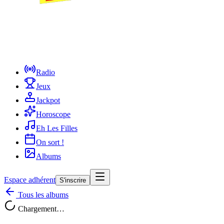
Radio
Jeux
Jackpot
Horoscope
Eh Les Filles
On sort !
Albums
Espace adhérent
S'inscrire
Tous les albums
Chargement…