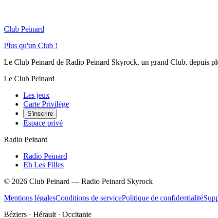
Club Peinard
Plus qu'un Club !
Le Club Peinard de Radio Peinard Skyrock, un grand Club, depuis plus 
Le Club Peinard
Les jeux
Carte Privilège
S'inscrire
Espace privé
Radio Peinard
Radio Peinard
Eh Les Filles
©
2026
Club Peinard — Radio Peinard Skyrock
Mentions légales
Conditions de service
Politique de confidentialité
Supp
Béziers · Hérault · Occitanie