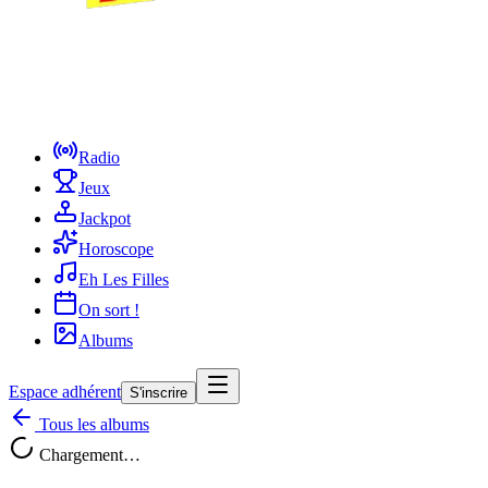
Radio
Jeux
Jackpot
Horoscope
Eh Les Filles
On sort !
Albums
Espace adhérent
S'inscrire
Tous les albums
Chargement…