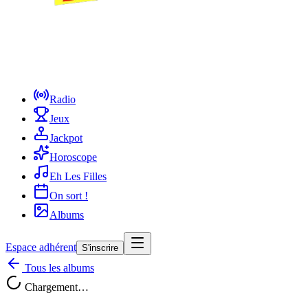
Radio
Jeux
Jackpot
Horoscope
Eh Les Filles
On sort !
Albums
Espace adhérent
S'inscrire
Tous les albums
Chargement…