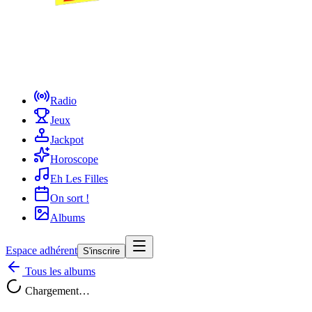
Radio
Jeux
Jackpot
Horoscope
Eh Les Filles
On sort !
Albums
Espace adhérent
S'inscrire
Tous les albums
Chargement…