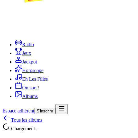
Radio
Jeux
Jackpot
Horoscope
Eh Les Filles
On sort !
Albums
Espace adhérent
S'inscrire
Tous les albums
Chargement…