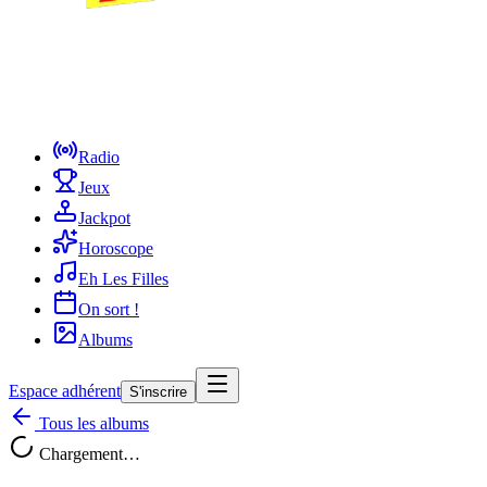
Radio
Jeux
Jackpot
Horoscope
Eh Les Filles
On sort !
Albums
Espace adhérent
S'inscrire
Tous les albums
Chargement…