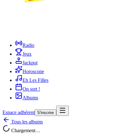
Radio
Jeux
Jackpot
Horoscope
Eh Les Filles
On sort !
Albums
Espace adhérent
S'inscrire
Tous les albums
Chargement…