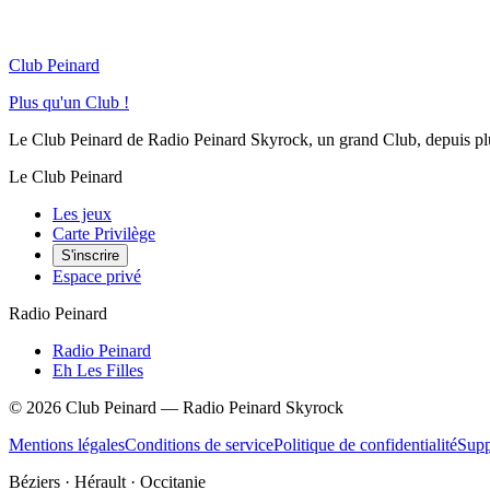
Club Peinard
Plus qu'un Club !
Le Club Peinard de Radio Peinard Skyrock, un grand Club, depuis plus 
Le Club Peinard
Les jeux
Carte Privilège
S'inscrire
Espace privé
Radio Peinard
Radio Peinard
Eh Les Filles
©
2026
Club Peinard — Radio Peinard Skyrock
Mentions légales
Conditions de service
Politique de confidentialité
Supp
Béziers · Hérault · Occitanie