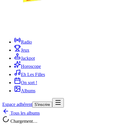
Radio
Jeux
Jackpot
Horoscope
Eh Les Filles
On sort !
Albums
Espace adhérent
S'inscrire
Tous les albums
Chargement…