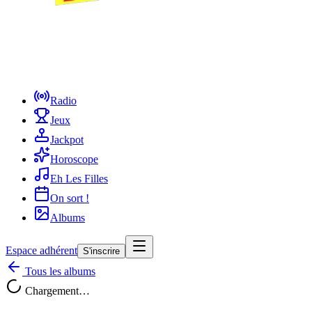
Radio
Jeux
Jackpot
Horoscope
Eh Les Filles
On sort !
Albums
Espace adhérent
S'inscrire
Tous les albums
Chargement…