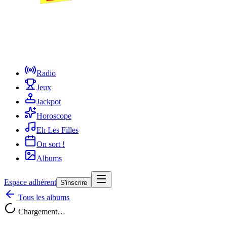
Radio
Jeux
Jackpot
Horoscope
Eh Les Filles
On sort !
Albums
Espace adhérent
S'inscrire
Tous les albums
Chargement…