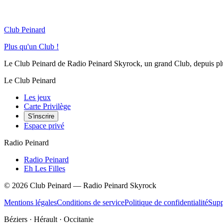
Club Peinard
Plus qu'un Club !
Le Club Peinard de Radio Peinard Skyrock, un grand Club, depuis plus 
Le Club Peinard
Les jeux
Carte Privilège
S'inscrire
Espace privé
Radio Peinard
Radio Peinard
Eh Les Filles
©
2026
Club Peinard — Radio Peinard Skyrock
Mentions légales
Conditions de service
Politique de confidentialité
Supp
Béziers · Hérault · Occitanie