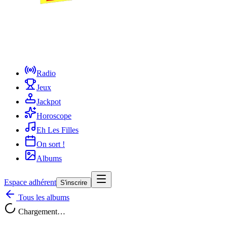
Radio
Jeux
Jackpot
Horoscope
Eh Les Filles
On sort !
Albums
Espace adhérent
S'inscrire
Tous les albums
Chargement…