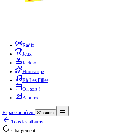
Radio
Jeux
Jackpot
Horoscope
Eh Les Filles
On sort !
Albums
Espace adhérent
S'inscrire
Tous les albums
Chargement…