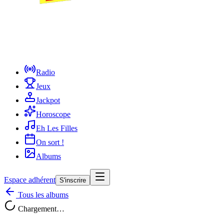
Radio
Jeux
Jackpot
Horoscope
Eh Les Filles
On sort !
Albums
Espace adhérent
S'inscrire
Tous les albums
Chargement…