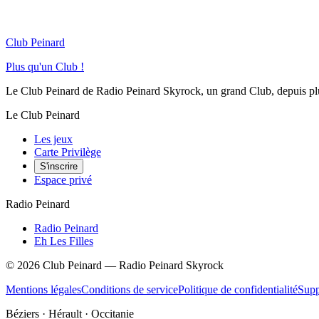
Club Peinard
Plus qu'un Club !
Le Club Peinard de Radio Peinard Skyrock, un grand Club, depuis plus 
Le Club Peinard
Les jeux
Carte Privilège
S'inscrire
Espace privé
Radio Peinard
Radio Peinard
Eh Les Filles
©
2026
Club Peinard — Radio Peinard Skyrock
Mentions légales
Conditions de service
Politique de confidentialité
Supp
Béziers · Hérault · Occitanie