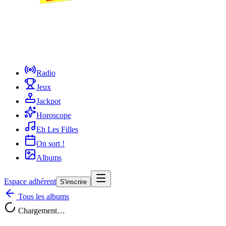
Radio
Jeux
Jackpot
Horoscope
Eh Les Filles
On sort !
Albums
Espace adhérent
S'inscrire
Tous les albums
Chargement…