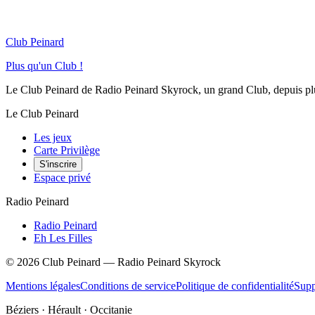
Club Peinard
Plus qu'un Club !
Le Club Peinard de Radio Peinard Skyrock, un grand Club, depuis plus 
Le Club Peinard
Les jeux
Carte Privilège
S'inscrire
Espace privé
Radio Peinard
Radio Peinard
Eh Les Filles
©
2026
Club Peinard — Radio Peinard Skyrock
Mentions légales
Conditions de service
Politique de confidentialité
Supp
Béziers · Hérault · Occitanie