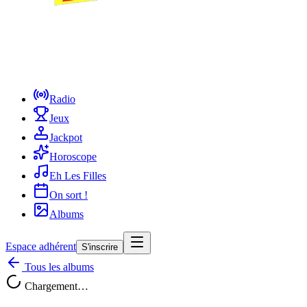
Radio
Jeux
Jackpot
Horoscope
Eh Les Filles
On sort !
Albums
Espace adhérent
S'inscrire
Tous les albums
Chargement…