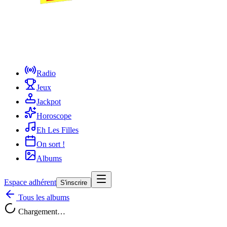
Radio
Jeux
Jackpot
Horoscope
Eh Les Filles
On sort !
Albums
Espace adhérent
S'inscrire
Tous les albums
Chargement…